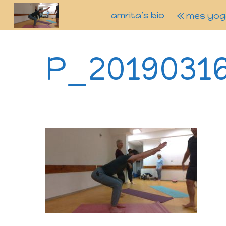
amrita’s bio
« mes yog
P_2019031