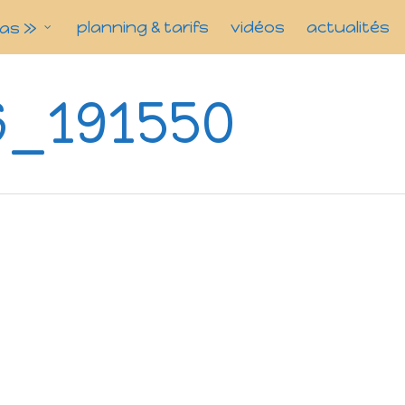
planning & tarifs
vidéos
actualités
as »
6_191550