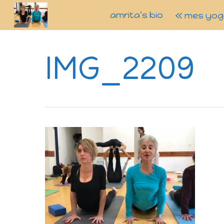
amrita’s bio
« mes yog
IMG_2209