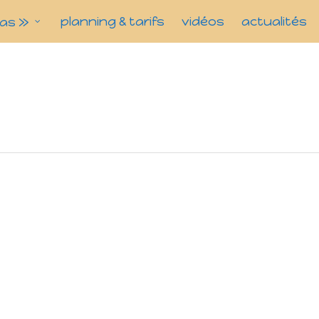
planning & tarifs
vidéos
actualités
as »